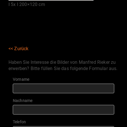
I 5x I 200×120 cm
<< Zurück
Haben Sie Interesse die Bilder von Manfred Rieker zu
erwerben? Bitte füllen Sie das folgende Formular aus.
Vorname
Nachname
Telefon