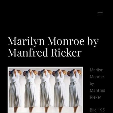
Toggle
naviga
Marilyn Monroe by
Manfred Rieker
Marilyn
Monroe
by
Manfred
Rieker
Bild 195