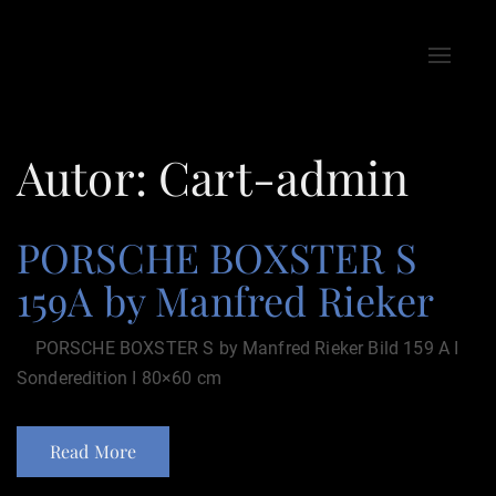
Toggle
naviga
Autor:
Cart-admin
PORSCHE BOXSTER S
159A by Manfred Rieker
PORSCHE BOXSTER S by Manfred Rieker Bild 159 A I
Sonderedition I 80×60 cm
Read More