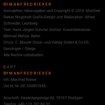
BY M A N F R E D R I E K E R
Konzeption, Herausgeber und Copyright © 2018: Manfred
Rieker, Magstadt Grafik-Design und Realisation: Alfred
Schneider, Leonberg
Text: Hans Jürgen Schuler, Aichtal. Kunstübersetzer:
Michael Wetzel, Berlin
Druck: C. Maurer Druck- und Verlag GmbH & Co.KG
Geislingen / Steige
Alle Rechte vorbehalten
C
A R T
BY M A N F R E D R I E K E R
Inh. Manfred Rieker
Ust.Id. Nr. DE 260851845
Anschrift: Hasenbergsteige 94, 70197 Stuttgart
Telefon: +49 173 702 86 33